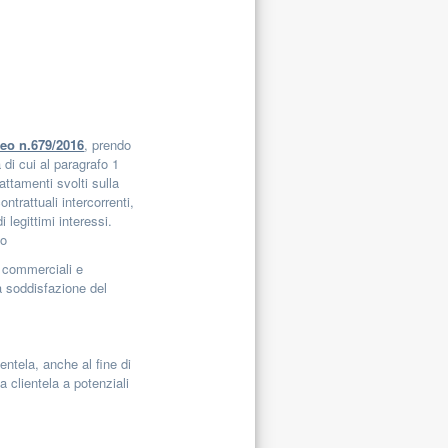
peo n.679/2016
, prendo
à di cui al paragrafo 1
rattamenti svolti sulla
ntrattuali intercorrenti,
legittimi interessi.
co
e commerciali e
la soddisfazione del
ientela, anche al fine di
a clientela a potenziali